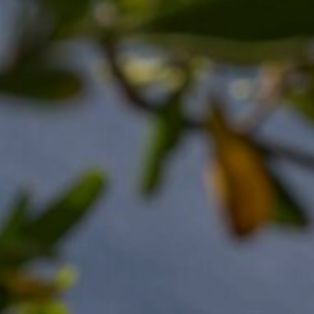
ues
o
ienci