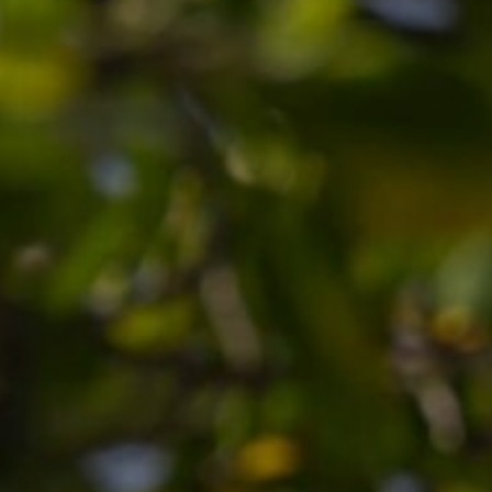
acion
acios