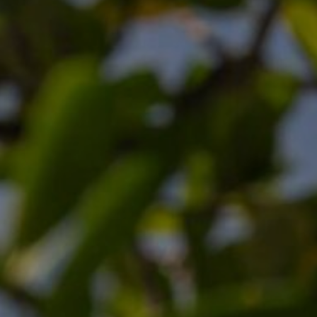
tos
cios