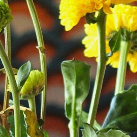
os
ios
ues