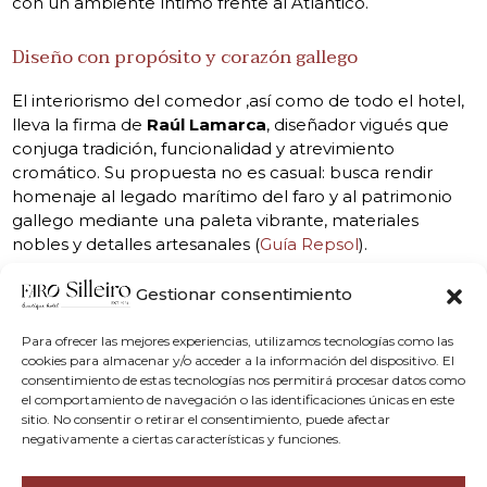
con un ambiente íntimo frente al Atlántico.
Diseño con propósito y corazón gallego
El interiorismo del comedor ,así como de todo el hotel,
lleva la firma de
Raúl Lamarca
, diseñador vigués que
conjuga tradición, funcionalidad y atrevimiento
cromático. Su propuesta no es casual: busca rendir
homenaje al legado marítimo del faro y al patrimonio
gallego mediante una paleta vibrante, materiales
nobles y detalles artesanales (
Guía Repsol
).
Además, la rehabilitación del edificio estuvo liderada
Gestionar consentimiento
por el arquitecto
Pedro de la Puente
, quien mantuvo
la esencia arquitectónica original mientras adaptaba el
Para ofrecer las mejores experiencias, utilizamos tecnologías como las
espacio a un uso hotelero contemporáneo (
Vigoé
).
cookies para almacenar y/o acceder a la información del dispositivo. El
consentimiento de estas tecnologías nos permitirá procesar datos como
el comportamiento de navegación o las identificaciones únicas en este
El rojo como hilo narrativo: Comedor Faro Silleiro
sitio. No consentir o retirar el consentimiento, puede afectar
diseño rojo y boutique
negativamente a ciertas características y funciones.
Lejos de ser un mero color decorativo, el
rojo intenso