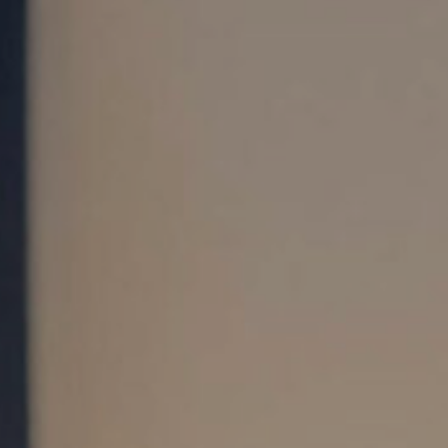
es
ts