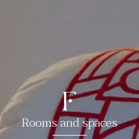
her
rienc
Rooms and spaces