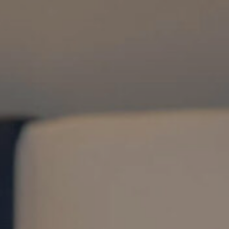
thous
ms