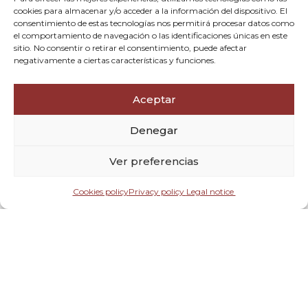
cookies para almacenar y/o acceder a la información del dispositivo. El
consentimiento de estas tecnologías nos permitirá procesar datos como
el comportamiento de navegación o las identificaciones únicas en este
sitio. No consentir o retirar el consentimiento, puede afectar
negativamente a ciertas características y funciones.
Aceptar
Denegar
Ver preferencias
Check-in — Check-out
Cookies policy
Privacy policy
Legal notice
When
Promotion
Who
The unique experience of
Room 1
sleeping in an active lighthouse
adults
2
From 8 years