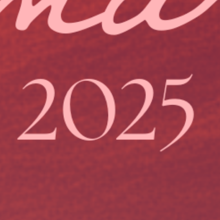
os
ios
es