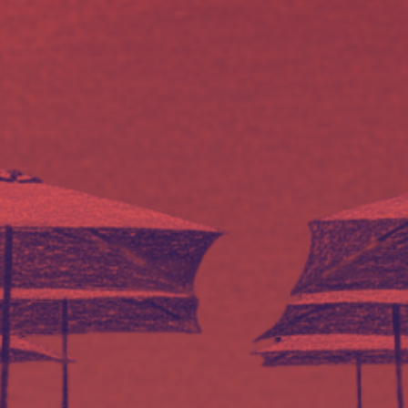
encias
cto