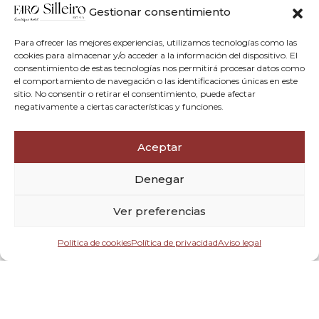
Gestionar consentimiento
cita en el calendario del recinto en
IFEVI – Eventos
.
Si te alojas en
Faro Silleiro (Baiona)
, el desplazamiento
Para ofrecer las mejores experiencias, utilizamos tecnologías como las
es directo por carretera hacia Vigo y el aeropuerto. Te
cookies para almacenar y/o acceder a la información del dispositivo. El
consentimiento de estas tecnologías nos permitirá procesar datos como
recomendamos revisar el estado de accesos y avisos
el comportamiento de navegación o las identificaciones únicas en este
operativos del recinto antes de salir:
IFEVI – Eventos
.
sitio. No consentir o retirar el consentimiento, puede afectar
negativamente a ciertas características y funciones.
Expositores, plano interactivo y app oficial
(desde Faro Silleiro)
Aceptar
Para planificar bien la visita, consulta el
listado de
Denegar
expositores y el plano interactivo 2025
. Desde esa
misma sección accederás a la
app oficial
para guardar
Ver preferencias
favoritos, organizar rutas por pabellones y no perder
reuniones clave.
Entrada — Salida
2
Política de cookies
Política de privacidad
Aviso legal
Conxemar reúne a la cadena de valor de los
productos
del mar congelados
y la industria auxiliar (maquinaria,
envases, frío, logística), con cifras de asistencia y
Cuándo
Promoción
Quién
exposición que la sitúan entre las ferias de referencia
del sector.
Habitación 1