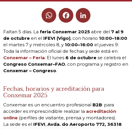
WhatsApp
Facebook
LinkedIn
Faltan 5 días. La
feria Conxemar 2025
abre del
7 al 9
de octubre
en el
IFEVI (Vigo)
, con horario
10:00–18:00
el martes 7 y miércoles 8, y
10:00–16:00
el jueves 9.
Toda la información oficial de fechas y sede está en
Conxemar – Feria
. El lunes
6 de octubre
se celebra el
Congreso Conxemar–FAO
, con programa y registro en
Conxemar – Congreso
.
Fechas, horarios y acreditación para
Conxemar 2025
Conxemar es un encuentro profesional
B2B
: para
acceder es imprescindible realizar la
acreditación
online
(perfiles de visitante, prensa y montadores).
La sede es el
IFEVI
,
Avda. do Aeroporto 772, 36318
Vigo
, junto al aeropuerto de Vigo; puedes confirmar la