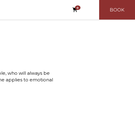
0
BOOK
e, who will always be
ame applies to emotional